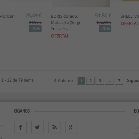
25,49 €
51,50 €
Morosini
BORIS dorado,
SHELL, Vi
Metalarte (Sergi
84,96 €
171,68 €
OFERTA!
-70%
-70%
Yuscar+...
OFERTA!
1 - 12 de 79 items
1
2
3
...
7
Anterior
Sigui
SÍGANOS
BO
ón
os