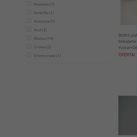
Aluminio
(1)
Performance In Ligthing
(3)
Amarillo
(1)
Philips
(2)
Antracita
(1)
Prandina
(1)
Azul
(2)
Pujol
(2)
BORIS plat
Blanco
(14)
Metalarte 
Vibia
(9)
Cromo
(2)
Yuscar+De
OFERTA!
Cromo mate
(1)
Dorado
(1)
Gris
(4)
Gris claro
(1)
Inox
(2)
Marrón
(1)
Negro
(1)
Negro mate
(1)
Niquel
(1)
Oro mate
(1)