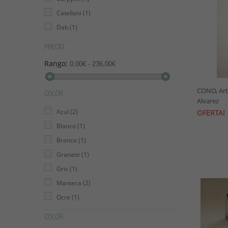
Catellani
(1)
Dab
(1)
Delta
(1)
PRECIO
Flos
(3)
Rango:
0,00€ - 236,00€
Fontana Arte
(2)
Foscarini
(3)
CONO, Ar
COLOR
Ineslam
(1)
Alvarez
Azul
(2)
OFERTA!
LEDS C4
(1)
Blanco
(1)
Louis Poulsen
(1)
Bronce
(1)
Luceplan
(5)
Granate
(1)
Lumina
(1)
Gris
(1)
Luz Difusion
(3)
Manteca
(2)
Marinisa
(1)
Ocre
(1)
Marset
(6)
Verde
(3)
Metalarte
(4)
COLOR
Morosini
(1)