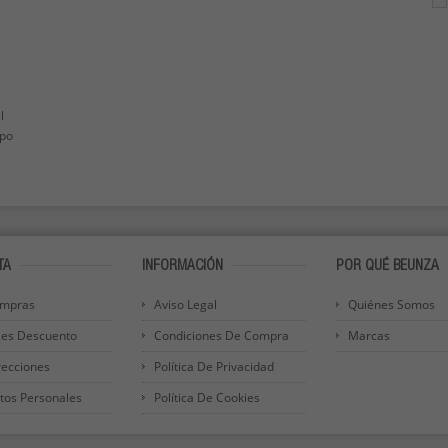
l
ipo
TA
INFORMACIÓN
POR QUÉ BEUNZA
ompras
Aviso Legal
Quiénes Somos
les Descuento
Condiciones De Compra
Marcas
recciones
Política De Privacidad
tos Personales
Política De Cookies