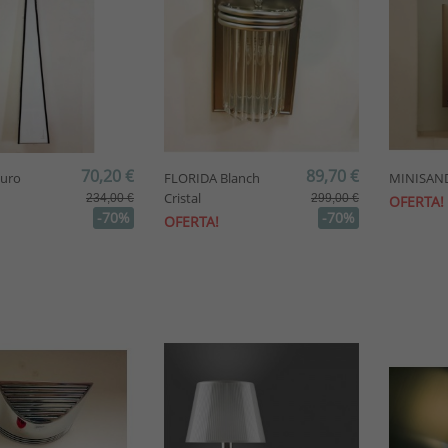
70,20 €
89,70 €
turo
FLORIDA Blanch
MINISAND,
Cristal
234,00 €
299,00 €
OFERTA!
-70%
-70%
OFERTA!