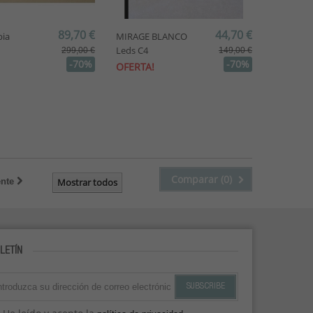
89,70 €
44,70 €
bia
MIRAGE BLANCO
Leds C4
299,00 €
149,00 €
-70%
-70%
OFERTA!
Comparar (
0
)
ente
Mostrar todos
LETÍN
SUBSCRIBE