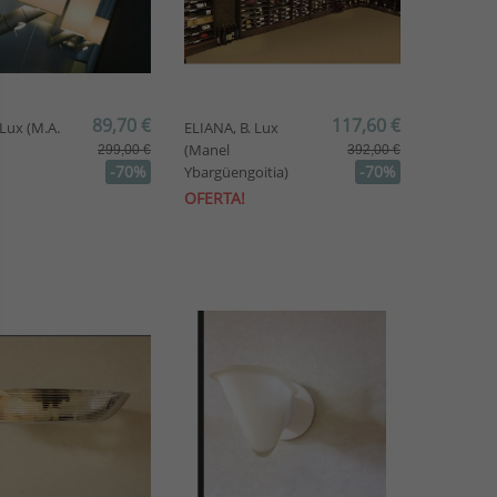
89,70 €
117,60 €
Lux (M.A.
ELIANA, B. Lux
(Manel
299,00 €
392,00 €
-70%
-70%
Ybargüengoitia)
OFERTA!