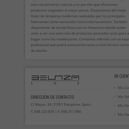
sólo con primeras marcas y es por ello que ofrecemos
productos originales al mejor precio. Disponemos del mejor
Oulet de lámparas modernas realizadas por los principales
fabricantes tanto nacionales como internacionales. También
disponemos de tienda física con un showroom donde poder
venir a ver una selección de productos pensados tanto para e
hogar como las instalaciones. Contamos además con un equ
profesional que podrá asesorarles tanto a nivel técnico como
de diseño.
MI CUEN
Mis C
Mis Va
DIRECCIÓN DE CONTACTO
C/ Mayor, 34. 31001 Pamplona. Spain
Mis Di
T. 948 225 878 | F. 948 211 984
Mis Da