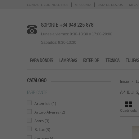
CONTACTE CON NOSOTROS
MI CUENTA
LISTA DE DESEOS
MI CA
SOPORTE +34 948 225 878
Lunes a viernes: 9:30-13:30 y 17:00-20:00
Sábados: 9:30-13:30
PARA DÓNDE?
LÁMPARAS
EXTERIOR
TÉCNICA
TULIPAS
CATÁLOGO
Inicio
L
APLIQUES
FABRICANTE
Artemide
(1)
Cuadrícula
Arturo Álvarez
(2)
Astro
(3)
B. Lux
(3)
Carpyen
(4)