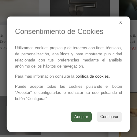
X
Consentimiento de Cookies
51,50 €
115,80 €
a,
WALDEN,
EMMA, B. 
(Sergio
Metalarte. (E.M.
Ciganda)
171,68 €
386,00 €
-70%
-70%
vesa)
Design)
Utilizamos cookies propias y de terceros con fines técnicos,
OFERTA!
de personalización, analíticos y para mostrarte publicidad
OFERTA!
relacionada con tus preferencias mediante el análisis
anónimo de los hábitos de navegación.
Para más información consulte la
política de cookies
.
Puede aceptar todas las cookies pulsando el botón
"Aceptar" o configurarlas o rechazar su uso pulsando el
botón "Configurar".
Aceptar
Configurar