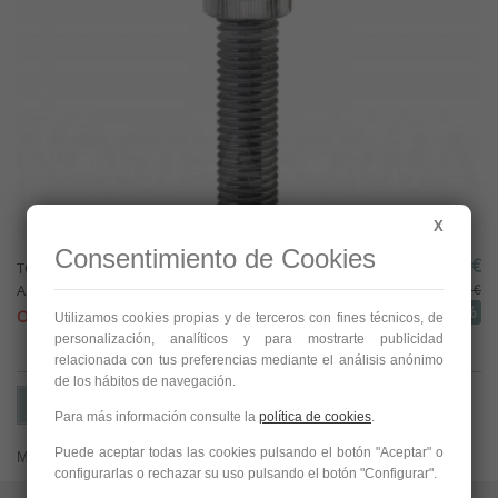
X
Consentimiento de Cookies
30,00 €
TOLOMEO SOPORTE FIJO (accesorio),
Artemide...
60,00 €
-50%
OFERTA!
Utilizamos cookies propias y de terceros con fines técnicos, de
personalización, analíticos y para mostrarte publicidad
relacionada con tus preferencias mediante el análisis anónimo
de los hábitos de navegación.
Comparar (
0
)
Para más información consulte la
política de cookies
.
Puede aceptar todas las cookies pulsando el botón "Aceptar" o
Mostrando 1 - 1 de 1 item
configurarlas o rechazar su uso pulsando el botón "Configurar".