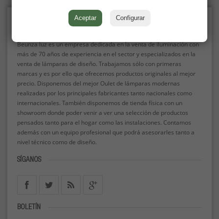
Aceptar
Configurar
SOBRE NOSOTROS
Beunza luz es un empresa dedicada en la venta de iluminación con
más de 70 años de experiencia en el sector y especializados en la
venta de lámparas de diseño. Trabajamos sólo con primeras
marcas y es por ello que ofrecemos productos originales al mejor
precio. Disponemos del mejor Oulet de lámparas modernas
realizadas por los principales fabricantes tanto nacionales como
internacionales. También disponemos de tienda física con un
showroom donde poder venir a ver una selección de productos
pensados tanto para el hogar como las instalaciones. Contamos
además con un equipo profesional que podrá asesorarles tanto a
nivel técnico como de diseño.
SÍGANOS
BOLETÍN