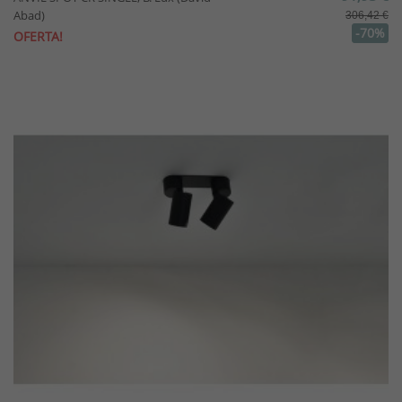
Abad)
306,42 €
-70%
OFERTA!