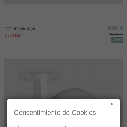
49,01 €
POP UP, Arkoslight
163,35 €
OFERTA!
-70%
X
Consentimiento de Cookies