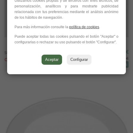
Utilizamos cookies propias y de terceros con fines técnicos, de
personalización, analíticos y para mostrarte publicidad
relacionada con tus preferencias mediante el análisis anónimo
de los hábitos de navegación.
Para más información consulte la
política de cookies
.
Puede aceptar todas las cookies pulsando el botón "Aceptar" o
configurarlas o rechazar su uso pulsando el botón "Configurar".
70,06 €
SIX L RECESSED, Arkoslight
233,53 €
OFERTA!
Aceptar
Configurar
-70%