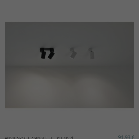
91,93 €
ANVIL SPOT CR SINGLE, B. Lux (David