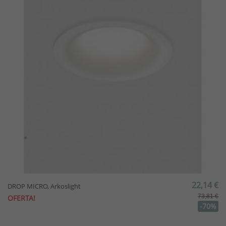
22,14 €
DROP MICRO, Arkoslight
73,81 €
OFERTA!
-70%