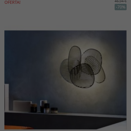
46,94 €
OFERTA!
-70%