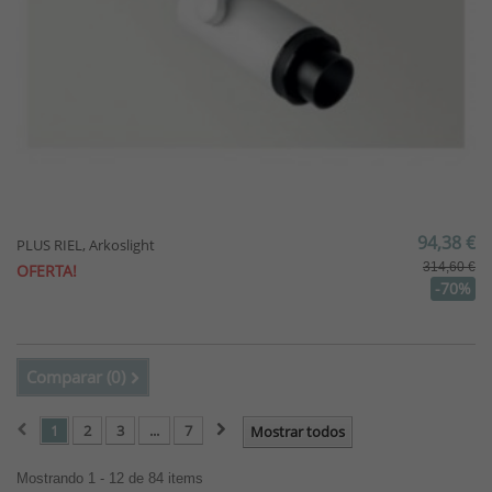
94,38 €
PLUS RIEL, Arkoslight
314,60 €
OFERTA!
-70%
Comparar (
0
)
1
2
3
...
7
Mostrar todos
Mostrando 1 - 12 de 84 items