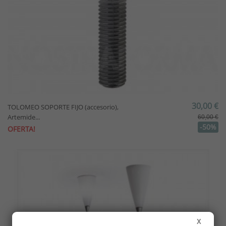
30,00 €
TOLOMEO SOPORTE FIJO (accesorio),
Artemide...
60,00 €
-50%
OFERTA!
X