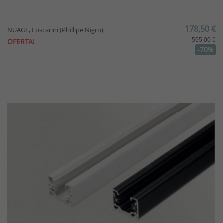
178,50 €
NUAGE, Foscarini (Phillipe Nigro)
595,00 €
OFERTA!
-70%