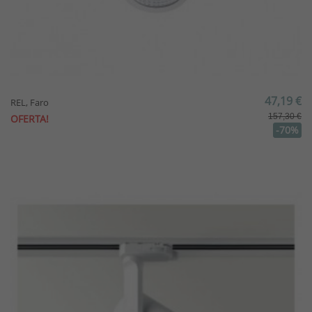
47,19 €
REL, Faro
157,30 €
OFERTA!
-70%