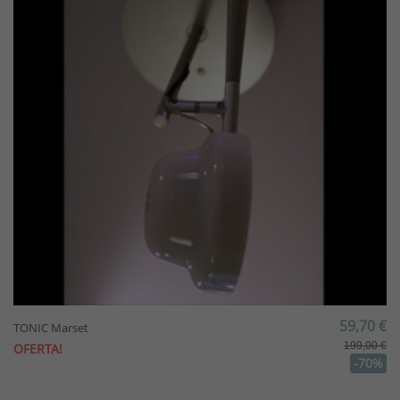
59,70 €
TONIC Marset
199,00 €
OFERTA!
-70%