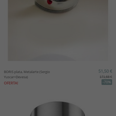
51,50 €
BORIS plata, Metalarte (Sergio
Yuscar+Devesa)
171,68 €
-70%
OFERTA!