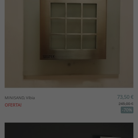
73,50 €
MINISAND, Vibia
245,00 €
OFERTA!
-70%