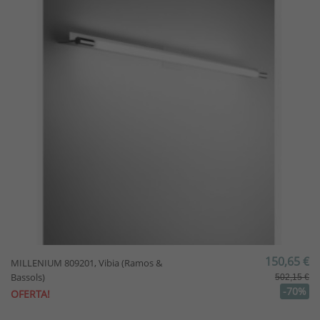
150,65 €
MILLENIUM 809201, Vibia (Ramos &
Bassols)
502,15 €
-70%
OFERTA!