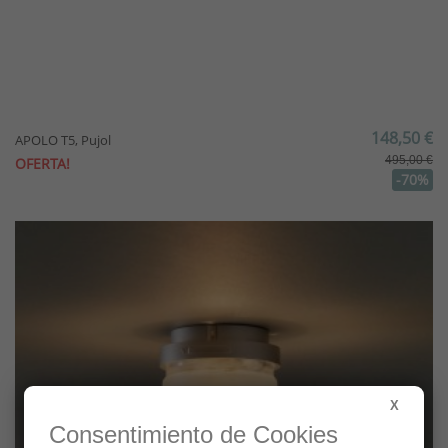
148,50 €
APOLO T5, Pujol
495,00 €
OFERTA!
-70%
X
Consentimiento de Cookies