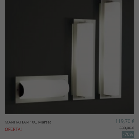
119,70 €
MANHATTAN 100, Marset
399,00 €
OFERTA!
-70%