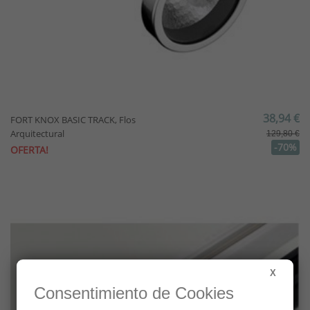
38,94 €
FORT KNOX BASIC TRACK, Flos
Arquitectural
129,80 €
-70%
OFERTA!
X
Consentimiento de Cookies