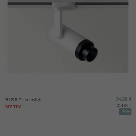
94,38 €
PLUS RIEL, Arkoslight
314,60 €
OFERTA!
-70%