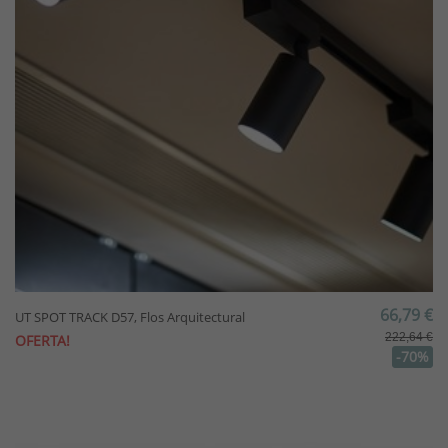
66,79 €
UT SPOT TRACK D57, Flos Arquitectural
222,64 €
OFERTA!
-70%