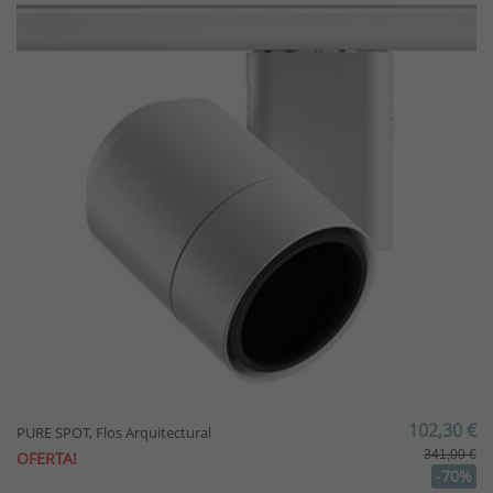
102,30 €
PURE SPOT, Flos Arquitectural
341,00 €
OFERTA!
-70%