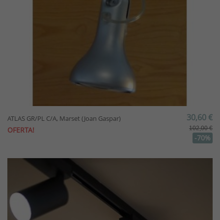
30,60 €
ATLAS GR/PL C/A, Marset (Joan Gaspar)
102,00 €
OFERTA!
-70%