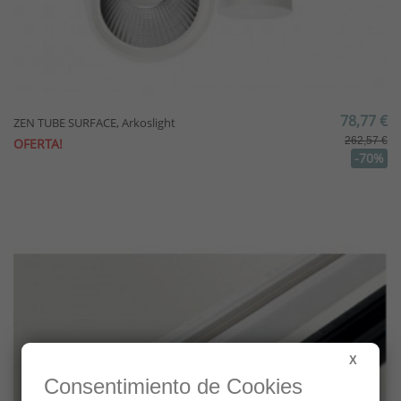
78,77 €
ZEN TUBE SURFACE, Arkoslight
262,57 €
OFERTA!
-70%
X
Consentimiento de Cookies