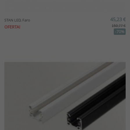
45,23 €
STAN LED, Faro
150,77 €
OFERTA!
-70%