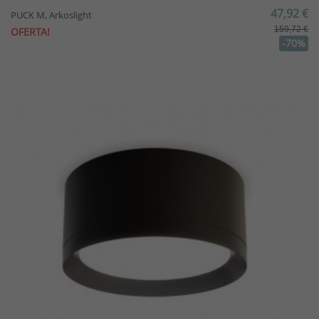
47,92 €
PUCK M, Arkoslight
159,72 €
OFERTA!
-70%