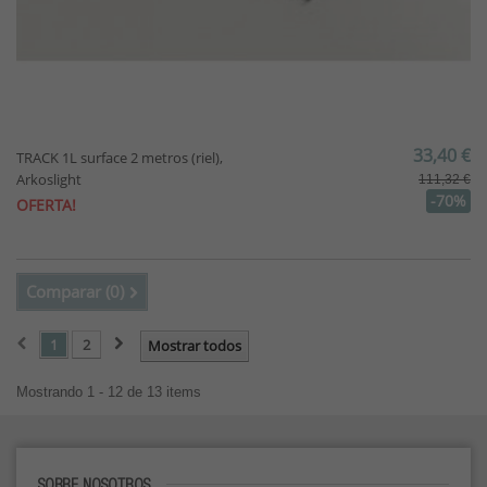
33,40 €
TRACK 1L surface 2 metros (riel),
Arkoslight
111,32 €
-70%
OFERTA!
Comparar (
0
)
1
2
Mostrar todos
Mostrando 1 - 12 de 13 items
SOBRE NOSOTROS