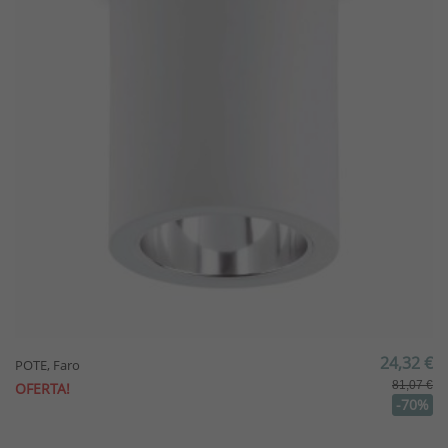
24,32 €
POTE, Faro
81,07 €
OFERTA!
-70%