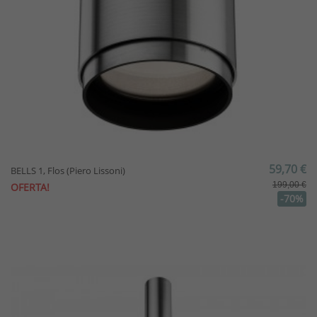
59,70 €
BELLS 1, Flos (Piero Lissoni)
199,00 €
OFERTA!
-70%