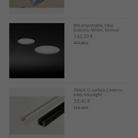
BIG empotrable, Vibia
(Lievore, Altherr, Molina)
143,39 €
477,95 €
TRACK 1L surface 2 metros
(riel), Arkoslight
33,40 €
111,32 €