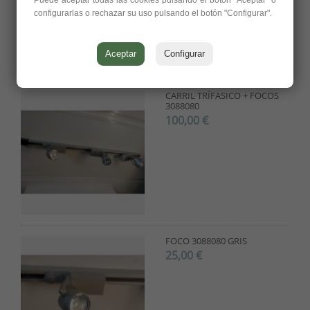
configurarlas o rechazar su uso pulsando el botón "Configurar".
Aceptar
Configurar
CARRIL TRÍFASICO + FOCOS
3088080
100,00 €
FOCO 3088080 GRIS
25,00 €