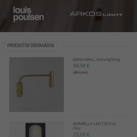
PRODUCTOS DESTACADOS
ENNA WALL, Astrolighting
84,94 €
283,14 €
BOMBILLA LED T28 E14,
Flos
23,03 €